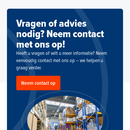
aanbieden. Ook kunnen wij producten die
geen deel uitmaken van ons reguliere
assortiment, speciaal bestellen voor onze
Vragen of advies
klanten.
nodig? Neem contact
met ons op!
Heeft u vragen of wilt u meer informatie? Neem
eenvoudig contact met ons op – we helpen u
graag verder.
Neem contact op