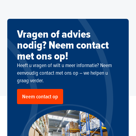
kunnen wij een zeer breed assortiment
aanbieden. Ook kunnen wij producten die
geen deel uitmaken van ons reguliere
assortiment, speciaal bestellen voor onze
Vragen of advies
klanten.
nodig? Neem contact
met ons op!
Heeft u vragen of wilt u meer informatie? Neem
eenvoudig contact met ons op – we helpen u
graag verder.
Neem contact op