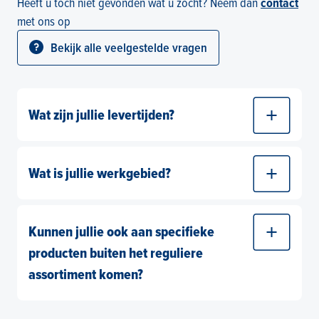
Heeft u toch niet gevonden wat u zocht? Neem dan
contact
met ons op
Bekijk alle veelgestelde vragen
Wat zijn jullie levertijden?
Wij bezorgen in Volendam van maandag tot en
met vrijdag van 8.00 uur tot 16.00 uur. Onze
Wat is jullie werkgebied?
klanten uit Volendam ontvangen altijd binnen
24 uur hun bestelling.
Volendam leveren we hele week door en
woensdag hebben we een route in Purmerend.
Kunnen jullie ook aan specifieke
We leveren ook in omgeving Amsterdam op
producten buiten het reguliere
dinsdag en donderdag. We leveren omgeving
assortiment komen?
Haarlem en Amstelveen woensdag en vrijdag
Omdat wij zaken doen met veel leveranciers