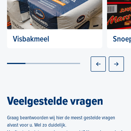
Visbakmeel
Snoe
Voor de perfecte krokante laag op vis is
Zoet, zou
visbakmeel onmisbaar. Tol & Schilder biedt
assortim
een breed assortiment visbakmeel van
voor iede
Lees meer
Lees 
gerenommeerde merken zoals Smedes en
Wilba.
Veelgestelde vragen
Graag beantwoorden wij hier de meest gestelde vragen
alvast voor u. Wel zo duidelijk.